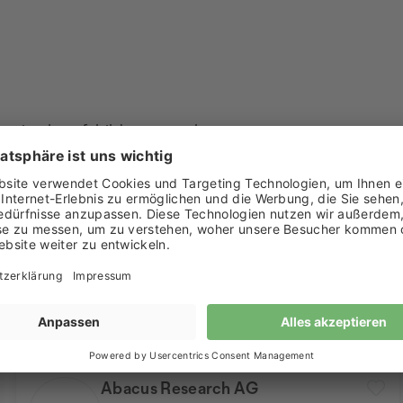
w.ict-berufsbildung-ost.ch
Abacus Research AG