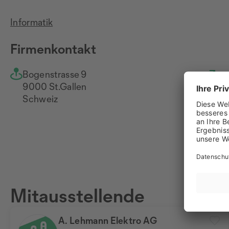
Informatik
Firmenkontakt
Bogenstrasse 9
ww
9000 St.Gallen
Schweiz
Mitausstellende
A. Lehmann Elektro AG