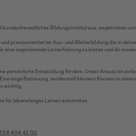
d kundenfreundliches Bildungsinstitut aus, angetrieben v
nd praxisorientierter Aus- und Weiterbildung die in dein
r eine inspirierende Lernerfahrung zu bieten und dir mode
ne persönliche Entwicklung fördern. Unser Ansatz ist einfach
Eine enge Betreuung, tendenziell kleinere Klassen in dene
s wichtig.
ise für lebenslanges Lernen anzutreten.
1 58 404 42 00