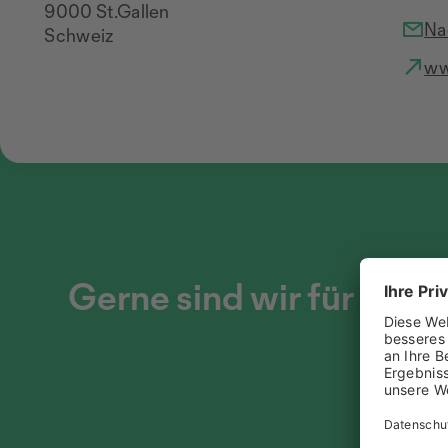
9000 St.Gallen
Na
Schweiz
ww
Gerne sind wir für dich 