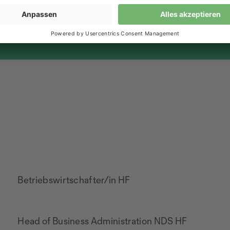
Betriebswirtschafter/in HF
Head of Business Administration NDS HF