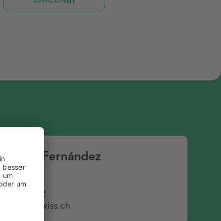
s Muiña Fernández
betreuung
8 404 42 12
as.Muina@wiss.ch