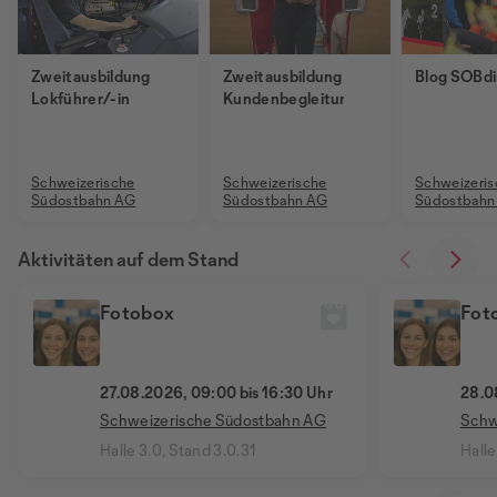
Zweitausbildung
Zweitausbildung
Blog SOBdi
Lokführer/-in
Kundenbegleitung
Schweizerische
Schweizerische
Schweizeris
Südostbahn AG
Südostbahn AG
Südostbahn
Aktivitäten auf dem Stand
Fotobox
Fot
27.08.2026, 09:00 bis 16:30 Uhr
28.0
Schweizerische Südostbahn AG
Schw
Halle 3.0, Stand 3.0.31
Halle