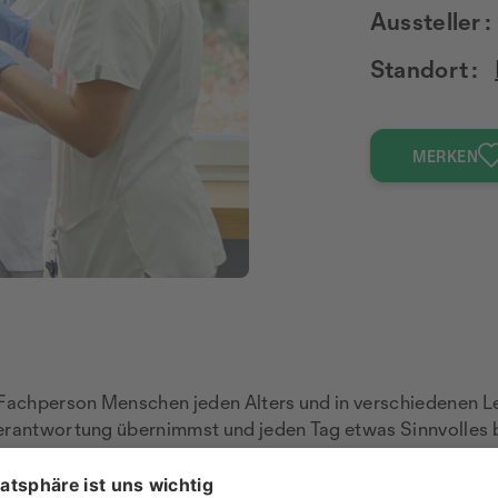
Aussteller :
Standort :
MERKEN
 Fachperson Menschen jeden Alters und in verschiedenen Le
erantwortung übernimmst und jeden Tag etwas Sinnvolles b
.