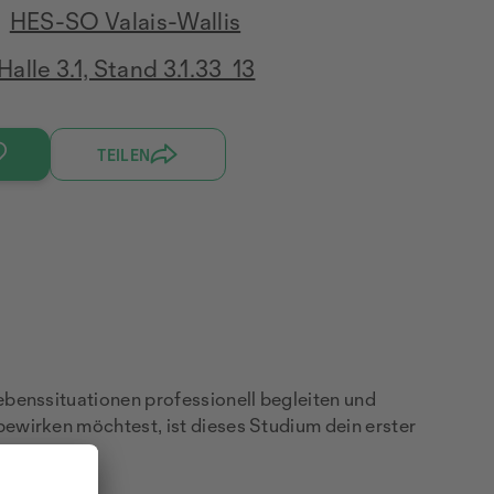
HES-SO Valais-Wallis
Halle 3.1, Stand 3.1.33_13
TEILEN
benssituationen professionell begleiten und
ewirken möchtest, ist dieses Studium dein erster