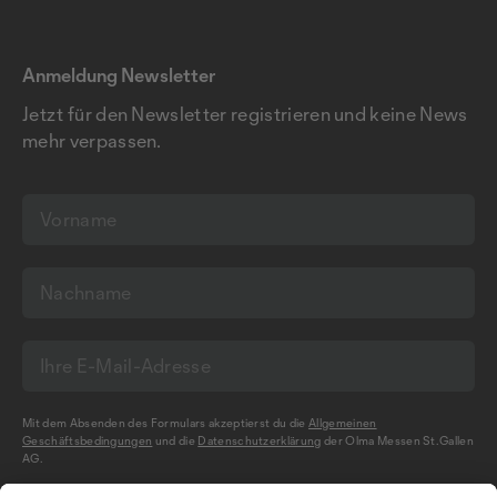
Anmeldung Newsletter
Jetzt für den Newsletter registrieren und keine News
mehr verpassen.
Mit dem Absenden des Formulars akzeptierst du die
Allgemeinen
Geschäftsbedingungen
und die
Datenschutzerklärung
der Olma Messen St.Gallen
AG.