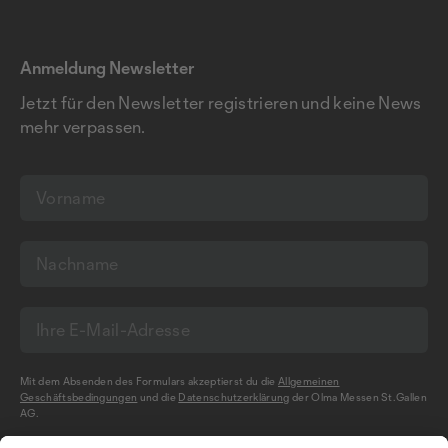
Anmeldung Newsletter
Jetzt für den Newsletter registrieren und keine News
mehr verpassen.
Mit dem Absenden des Formulars akzeptierst du die
Allgemeinen
Geschäftsbedingungen
und die
Datenschutzerklärung
der Olma Messen St.Gallen
AG.