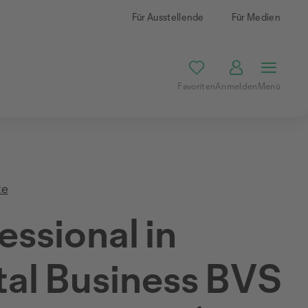
Für Ausstellende
Für Medien
Favoriten
Anmelden
Menü
te
essional in
tal Business BVS