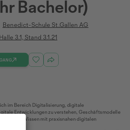
Jahr Bachelor)
Benedict-Schule St.Gallen AG
Halle 3.1, Stand 3.1.21
RGANG
ch im Bereich Digitalisierung, digitale
gitale Entwicklungen zu verstehen, Geschäftsmodelle
haftliches Wissen mit praxisnahen digitalen