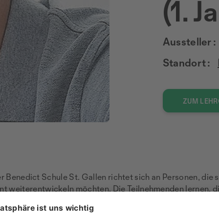
(1. 
Aussteller :
Standort :
ZUM LEH
 Benedict Schule St. Gallen richtet sich an Personen, die si
weiterentwickeln möchten. Die Teilnehmenden lernen, di
nnvoll einzusetzen. Der Lehrgang verbindet betriebswirtsc