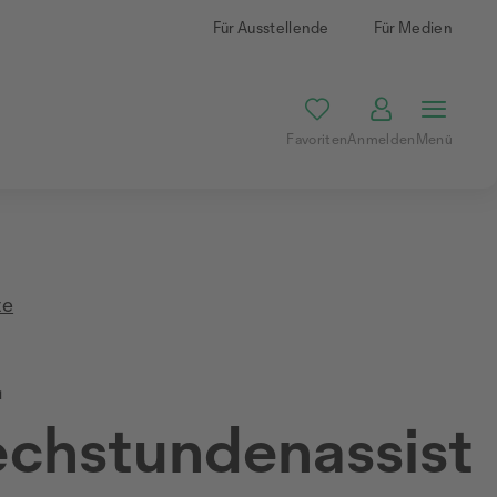
Für Ausstellende
Für Medien
Favoriten
Anmelden
Menü
te
.
chstundenassist