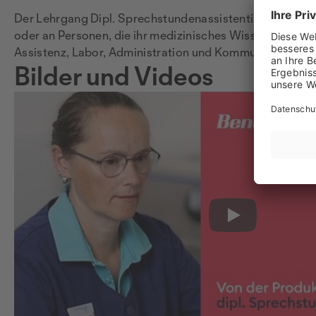
Der Lehrgang Dipl. Sprechstundenassistentin für Wieder
oder an Personen, die ihr medizinisches Wissen auffris
Assistenz, Labor, Administration und Kommunikation. De
Bilder und Videos
Play