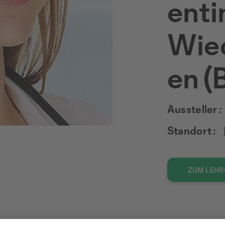
enti
Wied
en (
Aussteller :
Standort :
ZUM LEH