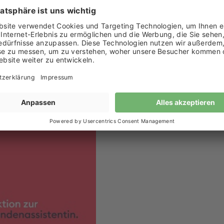
einsteigerinnen an der Benedict Schule St. Gallen richtet
chen möchten. Die Teilnehmenden vertiefen Kenntnisse in P
r Kurs unterstützt den Wiedereinstieg in den medizinische