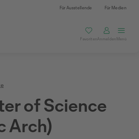
Für Ausstellende
Für Medien
Favoriten
Anmelden
Menü
te
er of Science
 Arch)