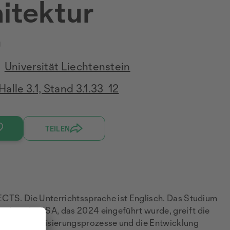
itektur
g
Universität Liechtenstein
Halle 3.1, Stand 3.1.33_12
TEILEN
 ECTS. Die Unterrichtssprache ist Englisch. Das Studium
iculum der LSA, das 2024 eingeführt wurde, greift die
heit, Urbanisierungsprozesse und die Entwicklung