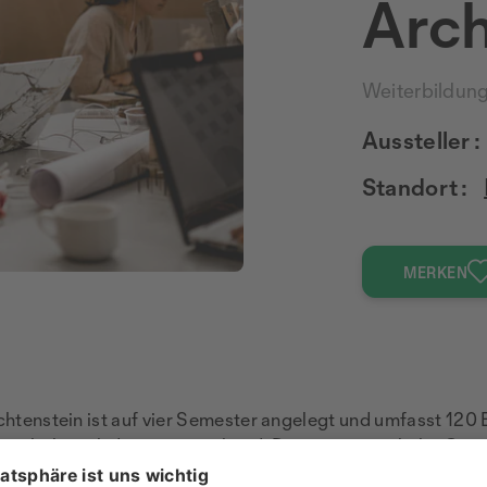
Arch
Weiterbildun
Aussteller :
Standort :
MERKEN
chtenstein ist auf vier Semester angelegt und umfasst 120
uer erhöht sich dementsprechend. Das neu entwickelte Curr
ur und Stadtplanung stehen: Klimawandel, Ressourcenknapp