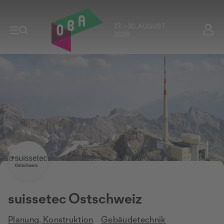
27. - 30. AUGUST
2026
suissetec Ostschweiz
Planung, Konstruktion
Gebäudetechnik