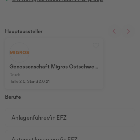
Hauptaussteller
Genossenschaft Migros Ostschweiz
Nachwuchsförderung
Druck
Halle 2.0, Stand 2.0.21
Berufe
Anlagenführer/in EFZ
Automatikmonteur/in EFZ