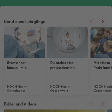
Berufe und Lehrgänge
Starte hoch
Du suchst eine
Mit einem
hinaus – mit
praxisorientierte
Praktikum 
einer unserer
Weiterbildung
HOCH Heal
Grundbildungen!
mit top
Ostschwei
Zukunftsperspektiven?
bekommst 
HOCH Health
HOCH Health
HOCH Heal
einen ideal
Ostschweiz
Ostschweiz
Ostschweiz
Start in de
Berufsallta
Bilder und Videos