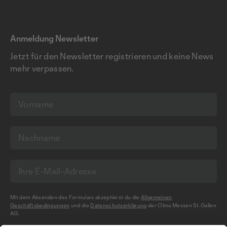
Anmeldung Newsletter
Jetzt für den Newsletter registrieren und keine News
mehr verpassen.
Mit dem Absenden des Formulars akzeptierst du die
Allgemeinen
Geschäftsbedingungen
und die
Datenschutzerklärung
der Olma Messen St.Gallen
AG.