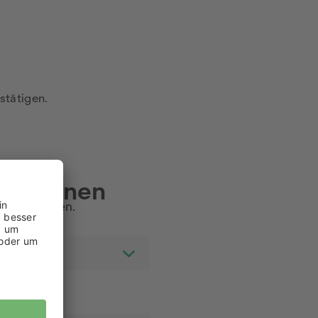
stätigen.
lpersonen
son anmelden.