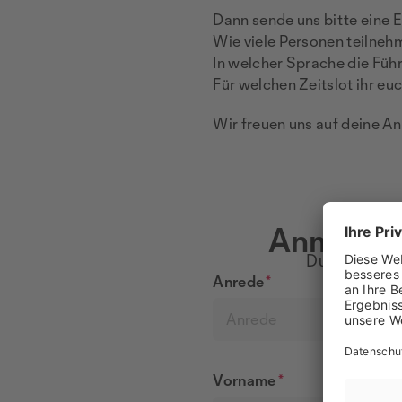
Dann sende uns bitte eine 
Wie viele Personen teilneh
In welcher Sprache die Füh
Für welchen Zeitslot ihr eu
Wir freuen uns auf deine An
Anmeldun
Du kannst di
Anrede
*
Anrede
Vorname
*