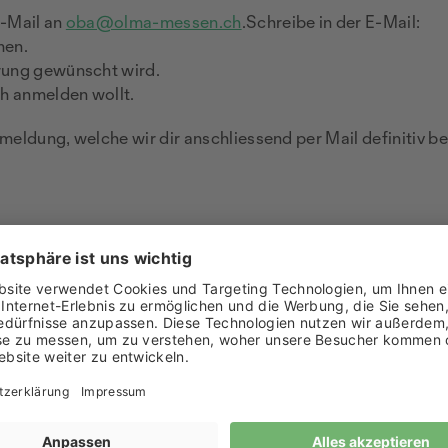
E-Mail an
oba@olma-messen.ch
.Schreibe in der E-Mail:
men.
rung gewünscht wird.
ch anmelden wollt.
meldung, welche wir dir anschliessend per Mail definitiv be
g zum Rundgang für Einze
ch jetzt über das untenstehende Formular als Einzelper
Nachname
*