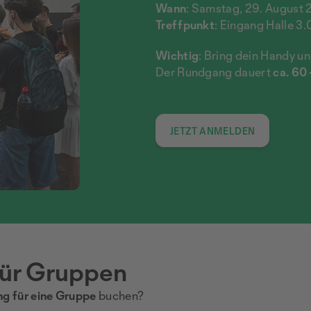
Wann
: Samstag, 29. August 2
Treffpunkt
: Eingang Halle 3
Wichtig
: Bring dein Handy u
Der Rundgang dauert
ca. 60
JETZT ANMELDEN
ür Gruppen
g für eine Gruppe
buchen?