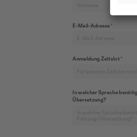
E-Mail-Adresse
*
Anmeldung Zeitslot
*
Für welchen Zeitslot möc
In welcher Sprache benöti
Übersetzung?
In welcher Sprache benöt
Führung/Übersetzung?