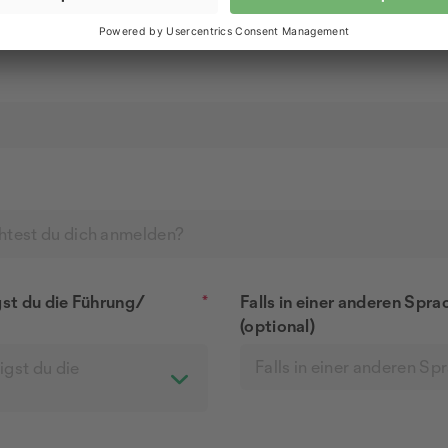
htest du dich anmelden?
gst du die Führung/
*
Falls in einer anderen Spr
(optional)
igst du die