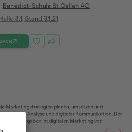
Benedict-Schule St.Gallen AG
Halle 3.1, Stand 3.1.21
RGANG
tale Marketingstrategien planen, umsetzen und
nenplanung, Analyse und digitaler Kommunikation. Der
gsvolle Aufgaben im digitalen Marketing vor.