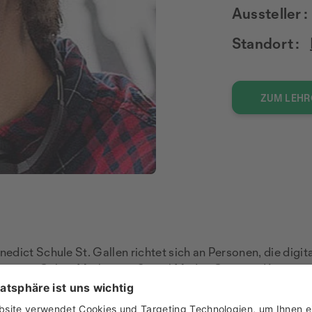
Aussteller :
Standort :
ZUM LEH
dict Schule St. Gallen richtet sich an Personen, die digi
ssen in Online Marketing, Social Media, Content, Kampag
genturen und Organisationen und bereitet auf verantwortun