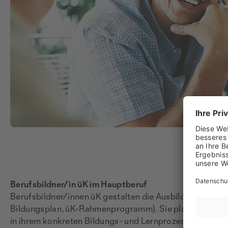
Berufsbildner/in üK im Hauptberuf
Berufsbildner/innen üK gestalten die Ausbildungsang
Bildungsplan, üK-Rahmenprogramm). Sie planen Lernvera
in ihrem konkreten Bildungs- und Lernprozess, reflektier