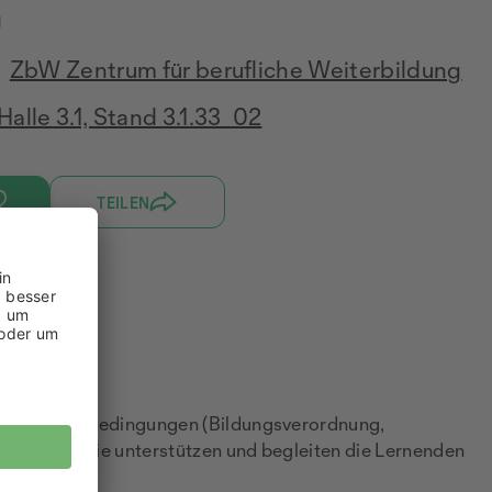
g
ZbW Zentrum für berufliche Weiterbildung
Halle 3.1, Stand 3.1.33_02
TEILEN
enen Rahmenbedingungen (Bildungsverordnung,
 sie aus. Sie unterstützen und begleiten die Lernenden
n.