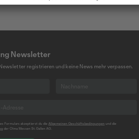
ng Newsletter
 Newsletter registrieren und keine News mehr verpassen.
s Formulars akzeptierst du die
Allgemeinen Geschäftsbedingungen
und die
ng
der Olma Messen St.Gallen AG.