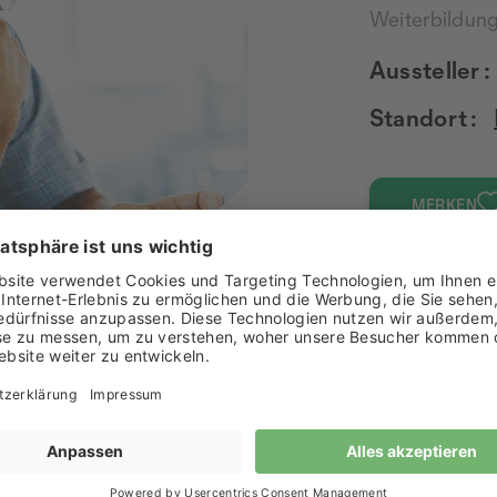
Weiterbildun
Aussteller :
Standort :
MERKEN
ebote in überbetrieblichen Kursen aufgrund der vorgegeb
nstaltungen stufengerecht, führen diese durch und werten
en ihre Arbeit und bringen sich im Kollegium kooperativ ei