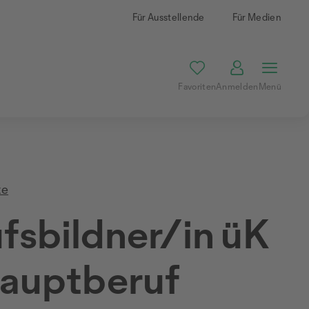
Für Ausstellende
Für Medien
Favoriten
Anmelden
Menü
te
fsbildner/in üK
Hauptberuf