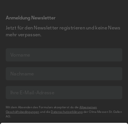
Anmeldung Newsletter
Jetzt für den Newsletter registrieren und keine News
mehr verpassen.
Mit dem Absenden des Formulars akzeptierst du die
Allgemeinen
Geschäftsbedingungen
und die
Datenschutzerklärung
der Olma Messen St.Gallen
AG.