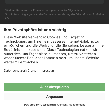
Mit dem Absenden des Formulars akzeptierst du die
Allgemeinen
Geschäftsbedingungen
und die
Datenschutzerklärung
der Olma Messen St.Gallen
AG.
NEWSLETTER BESTELLEN
Mein Profil
Ausstellende
Start
Programm
Ticket sichern