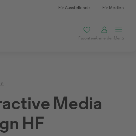
Für Ausstellende
Für Medien
Favoriten
Anmelden
Menü
te
ractive Media
ign HF