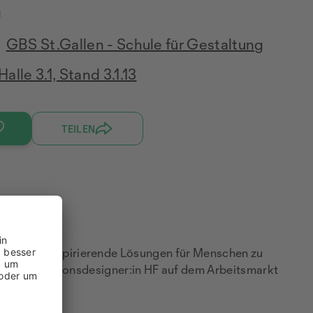
g
GBS St.Gallen - Schule für Gestaltung
Halle 3.1, Stand 3.1.13
TEILEN
 das Detail, inspirierende Lösungen für Menschen zu
. Kommunikationsdesigner:in HF auf dem Arbeitsmarkt