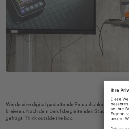
Werde eine digital gestaltende Persönlichkeit, die sich b
kreieren. Nach dem berufsbegleitenden Studium in dem 
gefragt. Think outside the box.