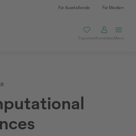
Für Ausstellende
Für Medien
Favoriten
Anmelden
Menü
te
putational
nces