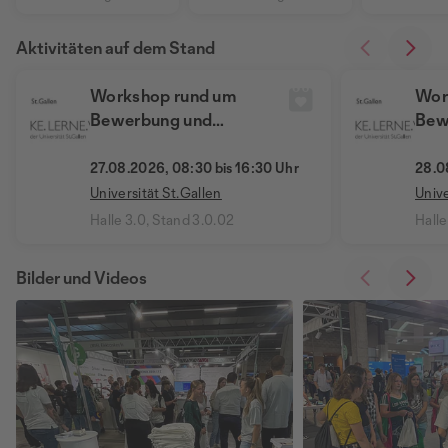
Aktivitäten auf dem Stand
Workshop rund um
Wor
Bewerbung und
Bew
Berufsstart
Ber
27.08.2026, 08:30 bis 16:30 Uhr
28.0
Universität St.Gallen
Unive
Halle 3.0, Stand 3.0.02
Halle
Bilder und Videos