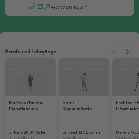
www.unisg.ch
Berufe und Lehrgänge
Kauffrau/Kaufmann
Hotel-
Fachfrau/
Dienstleistung
Kommunikationsfachfrau/-
Informatio
und
mann EFZ
Dokumenta
Administration
EFZ
EFZ
Universität St.Gallen
Universität St.Gallen
Universität 
Grundbildung
Grundbildung
Grundbildu