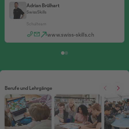
Adrian Brülhart
SwissSkills
Rahel Krähenbühl
SwissSkills
Schulteam
Schulteam
www.swiss-skills.ch
www.swiss-skills.ch
Berufe und Lehrgänge