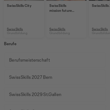
SwissSkills City
SwissSkills
SwissSkills
mission future
School
SwissSkills
SwissSkills
SwissSkills
Grundbildung
Grundbildung
Grundbildu
Berufe
Berufsmeisterschaft
SwissSkills 2027 Bern
SwissSkills 2029 St.Gallen